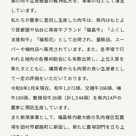
業の肉牛生産基盤の維持拡大を、事業の柱として運営
しています。
私たちが農家に委託し生産した肉牛は、県内はもとよ
り首都圏や仙台に県産牛ブランド「福島牛」「ふくし
ま煌和牛」「福粕花」として出荷され、量販店、スー
パーや精肉店へ販売されています。また、各市場で行
われる枝肉の各種共励会にも多数出荷し、上位入賞を
果たすとともに、購買者からも肉質の良い生産者とし
て一定の評価をいただいております。
令和8年1月末現在、和牛1,072頭、交雑牛266頭、哺
牛180頭、繁殖母牛26頭（計1,544頭）を県内14戸の
農家に預託生産しています。
また新規事業として、福島県内最大級の乳肉複合型農
場を田村市都路町に新設し、新たに農場部門を立ち上