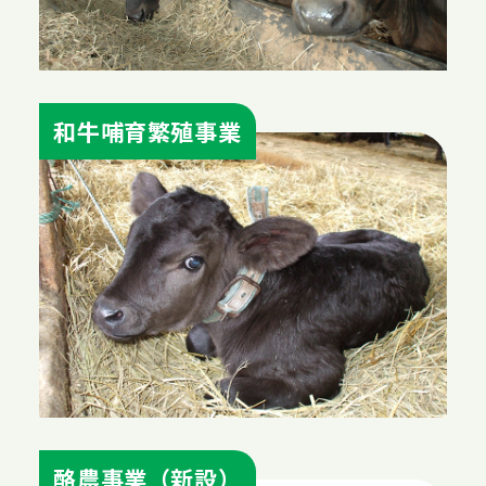
和牛哺育繁殖事業
酪農事業（新設）