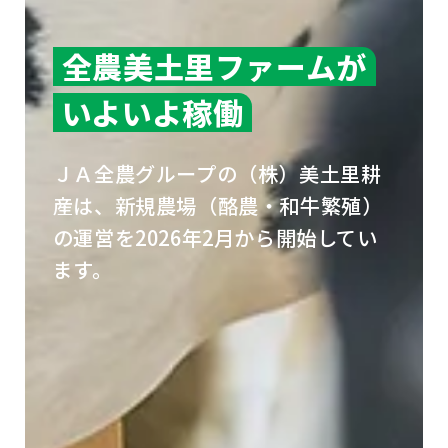
全農美土里ファームが
いよいよ稼働
ＪＡ全農グループの（株）美土里耕
産は、
新規農場（酪農・和牛繁殖）
の運営を2026年2月から開始してい
ます。