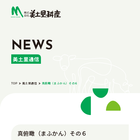
美土里通信
TOP
美土里通信
真俯瞰（まふかん）その６
真俯瞰（まふかん）その６